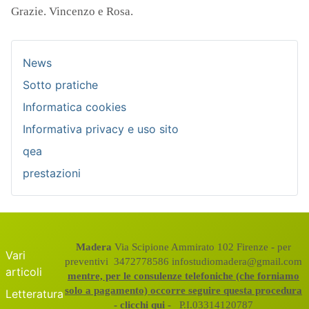
Grazie. Vincenzo e Rosa.
News
Sotto pratiche
Informatica cookies
Informativa privacy e uso sito
qea
prestazioni
Madera
Via Scipione Ammirato 102 Firenze - per
Vari
preventivi 3472778586 infostudiomadera@gmail.com
articoli
mentre, per le consulenze telefoniche (che forniamo
solo a pagamento) occorre seguire questa procedura
Letteratura
- clicchi qui
- P.I.03314120787