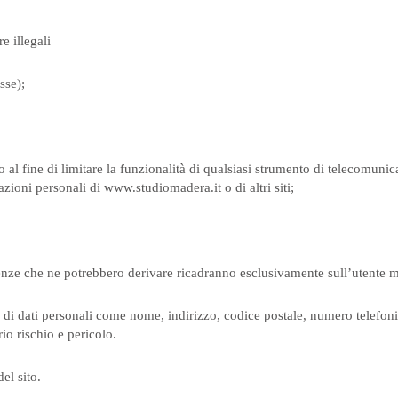
e illegali
sse);
al fine di limitare la funzionalità di qualsiasi strumento di telecomunicaz
zioni personali di www.studiomadera.it o di altri siti;
guenze che ne potrebbero derivare ricadranno esclusivamente sull’utente
 di dati personali come nome, indirizzo, codice postale, numero telefonic
rio rischio e pericolo.
el sito.