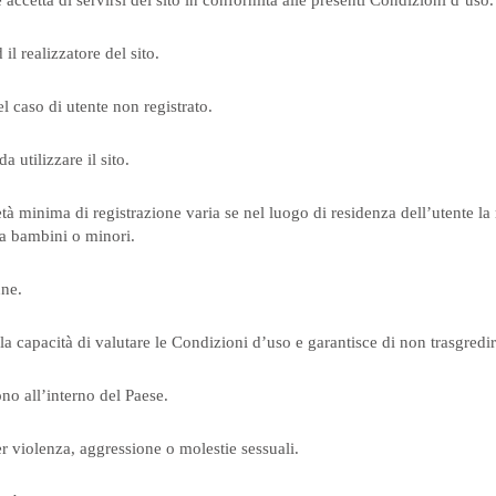
 accetta di servirsi del sito in conformità alle presenti Condizioni d’uso.
il realizzatore del sito.
l caso di utente non registrato.
a utilizzare il sito.
l’età minima di registrazione varia se nel luogo di residenza dell’utente l
da bambini o minori.
nne.
ella capacità di valutare le Condizioni d’uso e garantisce di non trasgredir
no all’interno del Paese.
r violenza, aggressione o molestie sessuali.