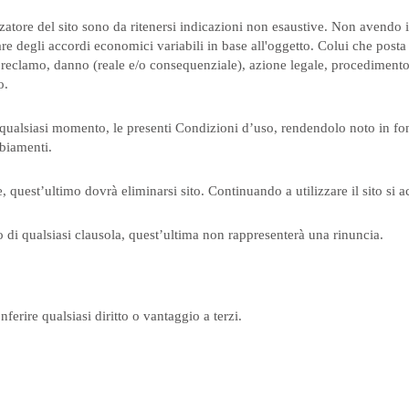
lizzatore del sito sono da ritenersi indicazioni non esaustive. Non avend
e degli accordi economici variabili in base all'oggetto. Colui che posta 
e reclamo, danno (reale e/o consequenziale), azione legale, procedimento g
o.
, in qualsiasi momento, le presenti Condizioni d’uso, rendendolo noto in f
biamenti.
 quest’ultimo dovrà eliminarsi sito. Continuando a utilizzare il sito si 
to di qualsiasi clausola, quest’ultima non rappresenterà una rinuncia.
rire qualsiasi diritto o vantaggio a terzi.