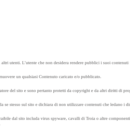
li altri utenti. L’utente che non desidera rendere pubblici i suoi contenut
i rimuovere un qualsiasi Contenuto caricato e/o pubblicato.
atore del sito e sono pertanto protetti da copyright e da altri diritti di prop
 se stesso sul sito e dichiara di non utilizzare contenuti che ledano i diri
traibile dal sito includa virus spyware, cavalli di Troia o altre componenti
)