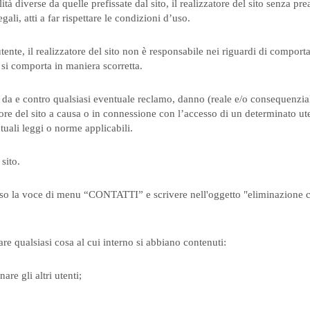
à diverse da quelle prefissate dal sito, il realizzatore del sito senza pr
gali, atti a far rispettare le condizioni d’uso.
ente, il realizzatore del sito non è responsabile nei riguardi di comportam
e si comporta in maniera scorretta.
, da e contro qualsiasi eventuale reclamo, danno (reale e/o consequenzial
atore del sito a causa o in connessione con l’accesso di un determinato ut
tuali leggi o norme applicabili.
sito.
averso la voce di menu “CONTATTI” e scrivere nell'oggetto "eliminazione
are qualsiasi cosa al cui interno si abbiano contenuti:
re gli altri utenti;