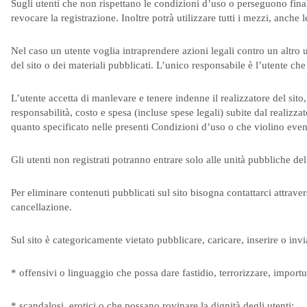
Sugli utenti che non rispettano le condizioni d’uso o perseguono finalit
revocare la registrazione. Inoltre potrà utilizzare tutti i mezzi, anche le
Nel caso un utente voglia intraprendere azioni legali contro un altro ut
del sito o dei materiali pubblicati. L’unico responsabile è l’utente ch
L’utente accetta di manlevare e tenere indenne il realizzatore del sito
responsabilità, costo e spesa (incluse spese legali) subite dal realizz
quanto specificato nelle presenti Condizioni d’uso o che violino even
Gli utenti non registrati potranno entrare solo alle unità pubbliche del 
Per eliminare contenuti pubblicati sul sito bisogna contattarci attr
cancellazione.
Sul sito è categoricamente vietato pubblicare, caricare, inserire o invi
* offensivi o linguaggio che possa dare fastidio, terrorizzare, importuna
* scandalosi, erotici o che possano rovinare la dignità degli utenti;