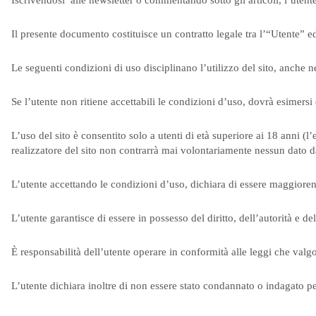
Iscrivendosi alle newsletter o commentando sotto gli articoli, l’utente
Il presente documento costituisce un contratto legale tra l’“Utente” ed 
Le seguenti condizioni di uso disciplinano l’utilizzo del sito, anche ne
Se l’utente non ritiene accettabili le condizioni d’uso, dovrà esimersi d
L’uso del sito è consentito solo a utenti di età superiore ai 18 anni (
realizzatore del sito non contrarrà mai volontariamente nessun dato 
L’utente accettando le condizioni d’uso, dichiara di essere maggiore
L’utente garantisce di essere in possesso del diritto, dell’autorità e d
È responsabilità dell’utente operare in conformità alle leggi che valgo
L’utente dichiara inoltre di non essere stato condannato o indagato pe