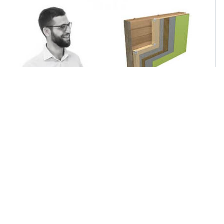
Superbonus cappotto termico:
come ottenerlo
Mercoledì, 22 Gennaio 2025 14:58
Superbonus cappotto termico: come ottenerlo Guida
completa sul superbonus cappotto termico.
Adempimenti. In cosa consiste Superbonus cappotto?
L'installazione del cappotto termico è un intervento...