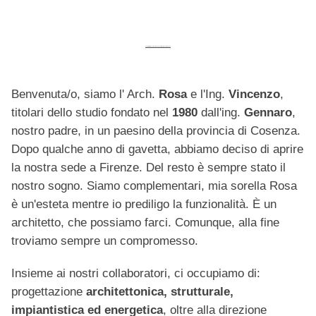
Studio Madera Architettura Ingegneria Firenze
Benvenuta/o, siamo l' Arch.
Rosa
e l'Ing.
Vincenzo
,
titolari dello studio fondato nel
1980
dall'ing.
Gennaro
,
nostro padre, in un paesino della provincia di Cosenza.
Dopo qualche anno di gavetta, abbiamo deciso di aprire
la nostra sede a Firenze. Del resto è sempre stato il
nostro sogno. Siamo complementari, mia sorella Rosa
è un'esteta mentre io prediligo la funzionalità. È un
architetto, che possiamo farci. Comunque, alla fine
troviamo sempre un compromesso.
Insieme ai nostri collaboratori, ci occupiamo di:
progettazione
architettonica, strutturale,
impiantistica ed energetica
, oltre alla direzione