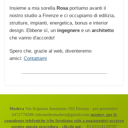
Insieme a mia sorella
Rosa
portiamo avanti il
nostro studio a Firenze e ci occupiamo di edilizia,
strutture, impianti, energetica, bonus e interior
design. Ebbene sì, un
ingegnere
e un
architetto
che vanno d'accordo!
Spero che, grazie al web, diventeremo
amici:
Contattami
_________________________________
Madera
Via Scipione Ammirato 102 Firenze - per preventivi
3472778586 infostudiomadera@gmail.com
mentre, per le
consulenze telefoniche (che forniamo solo a pagamento) occorre
seguire questa procedura - clicchi qui
- P.I.03314120787