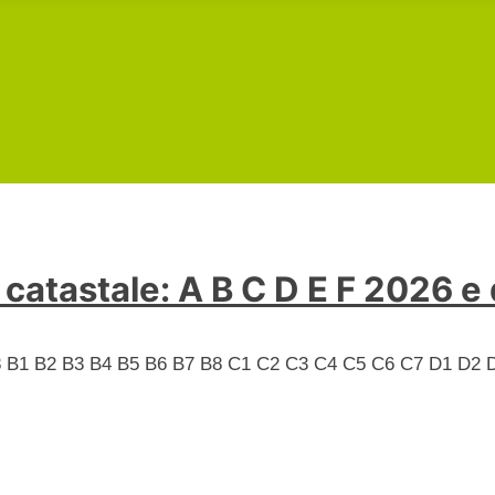
catastale: A B C D E F 2026 e
 A8 B1 B2 B3 B4 B5 B6 B7 B8 C1 C2 C3 C4 C5 C6 C7 D1 D2