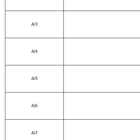
A/3
A/4
A/5
A/6
A/7