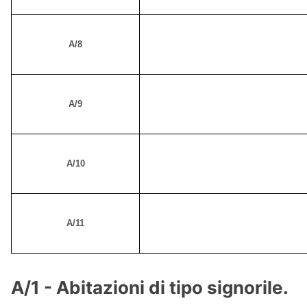
A/8
A/9
A/10
A/11
A/1 - Abitazioni di tipo signorile.