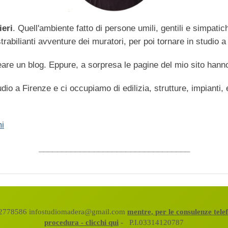
ieri
. Quell'ambiente fatto di persone umili, gentili e simpati
abilianti avventure dei muratori, per poi tornare in studio a 
are un blog. Eppure, a sorpresa le pagine del mio sito hanno
dio a Firenze e ci occupiamo di edilizia, strutture, impianti,
i
_________________________________
472778586 infostudiomadera@gmail.com
mentre, per le consulenze tel
procedura - clicchi qui
- P.I.03314120787