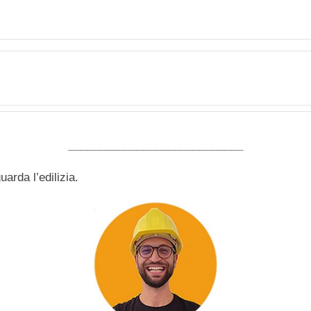
____________________________
arda l’edilizia.