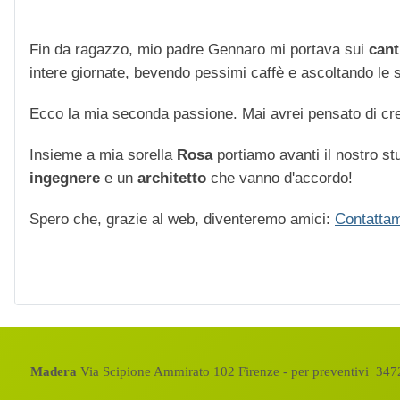
Fin da ragazzo, mio padre Gennaro mi portava sui
cant
intere giornate, bevendo pessimi caffè e ascoltando le str
Ecco la mia seconda passione. Mai avrei pensato di cre
Insieme a mia sorella
Rosa
portiamo avanti il nostro stu
ingegnere
e un
architetto
che vanno d'accordo!
Spero che, grazie al web, diventeremo amici:
Contattam
Madera
Via Scipione Ammirato 102 Firenze - per preventivi 3