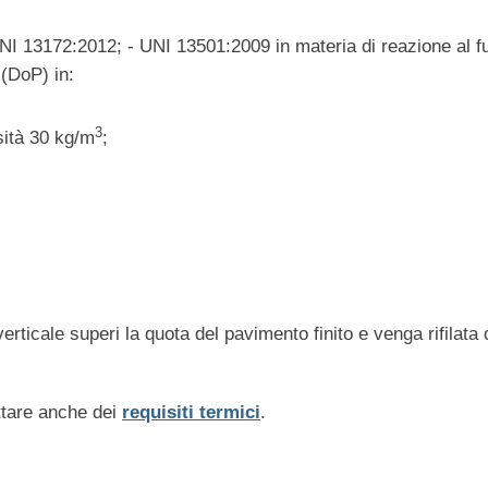
NI 13172:2012; - UNI 13501:2009 in materia di reazione al 
(DoP) in:
3
sità 30 kg/m
;
erticale superi la quota del pavimento finito e venga rifila
ettare anche dei
requisiti termici
.