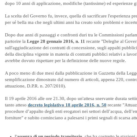
dopo 10 anni di applicazione, modifiche (tantissime) ed esperienze g
La scelta del Governo fu, invece, quella di sacrificare l'esperienza pr
per sé bella ma che negli ultimi anni ha creato solo problemi e incertezz
Dopo due anni di passaggi e confronti duri tra le Commissioni parlamen
partorire la
Legge 28 gennaio 2016, n. 11
recante "Deleghe al Govern
sull'aggiudicazione dei contratti di concessione, sugli appalti pubblici 
della disciplina vigente in materia di contratti pubblici relativi a lav
avrebbe dovuto rispettare per la definizione delle nuove regole.
A poco meno di due mesi dalla pubblicazione in Gazzetta della Legge 
semplificazione dimostrato dal numero di articoli, appena 220, con
attuazione, D.P.R. n. 207/2010).
Il 19 aprile 2016 alle ore 21.30, dopo un'attesa snervante durata sett
tanto atteso
decreto legislativo 18 aprile 2016, n. 50
recante "Attuaz
procedure d’appalto degli enti erogatori nei settori dell’acqua, dell’ener
forniture" e subito cominciano a palesarsi i primi segnali di scarsa at
l'
assenza di un periodo transitorio
, che ha costretto le stazioni