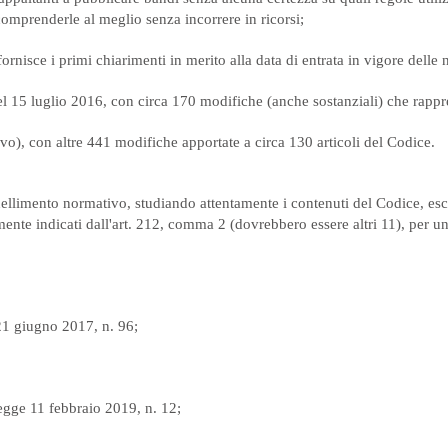
comprenderle al meglio senza incorrere in ricorsi;
fornisce i primi chiarimenti in merito alla data di entrata in vigore delle
el 15 luglio 2016, con circa 170 modifiche (anche sostanziali) che rappr
ivo), con altre 441 modifiche apportate a circa 130 articoli del Codice.
nellimento normativo, studiando attentamente i contenuti del Codice, es
camente indicati dall'art. 212, comma 2 (dovrebbero essere altri 11), per u
21 giugno 2017, n. 96;
egge 11 febbraio 2019, n. 12;