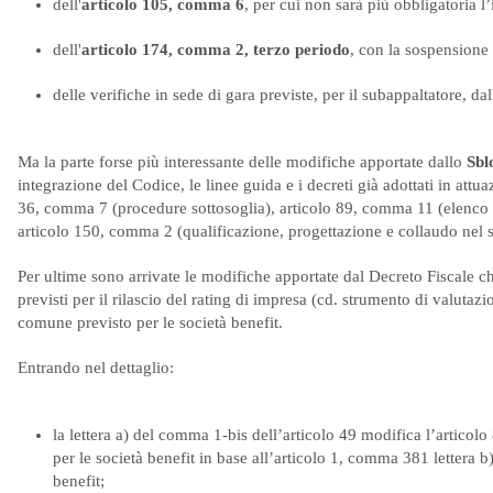
dell'
articolo 105, comma 6
, per cui non sarà più obbligatoria l’
dell'
articolo 174, comma 2, terzo periodo
, con la sospensione 
delle verifiche in sede di gara previste, per il subappaltatore, dal
Ma la parte forse più interessante delle modifiche apportate dallo
Sbl
integrazione del Codice, le linee guida e i decreti già adottati in attu
36, comma 7 (procedure sottosoglia), articolo 89, comma 11 (elenco c
articolo 150, comma 2 (qualificazione, progettazione e collaudo nel se
Per ultime sono arrivate le modifiche apportate dal Decreto Fiscale che,
previsti per il rilascio del rating di impresa (cd. strumento di valutazi
comune previsto per le società benefit.
Entrando nel dettaglio:
la lettera a) del comma 1-bis dell’articolo 49 modifica l’articolo
per le società benefit in base all’articolo 1, comma 381 lettera 
benefit;