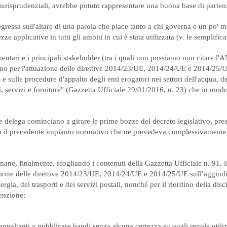
iurisprudenziali, avrebbe potuto rappresentare una buona base di parten
egressa sull'altare di una parola che piace tanto a chi governa e un po' me
e applicative in tutti gli ambiti in cui è stata utilizzata (v. le semplifica
tari e i principali stakeholder (tra i quali non possiamo non citare l'A
o per l'attuazione delle direttive 2014/23/UE, 2014/24/UE e 2014/25/U
e sulle procedure d'appalto degli enti erogatori nei settori dell'acqua, del
ori, servizi e forniture" (Gazzetta Ufficiale 29/01/2016, n. 23) che in mod
delega cominciano a girare le prime bozze del decreto legislativo, pres
tro il precedente impianto normativo che ne prevedeva complessivament
imane, finalmente, sfogliando i contenuti della Gazzetta Ufficiale n. 91,
ione delle direttive 2014/23/UE, 2014/24/UE e 2014/25/UE sull’aggiudicaz
gia, dei trasporti e dei servizi postali, nonché per il riordino della disci
tenzione:
 appaltanti a pubblicare bandi senza alcuna certezza su quali regole utiliz