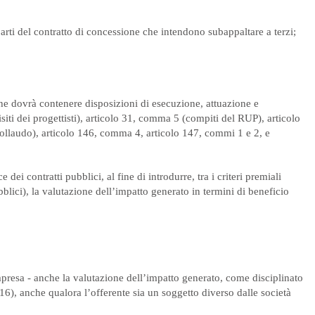
parti del contratto di concessione che intendono subappaltare a terzi;
e dovrà contenere disposizioni di esecuzione, attuazione e
isiti dei progettisti), articolo 31, comma 5 (compiti del RUP), articolo
collaudo), articolo 146, comma 4, articolo 147, commi 1 e 2, e
ei contratti pubblici, al fine di introdurre, tra i criteri premiali
ubblici), la valutazione dell’impatto generato in termini di beneficio
 impresa - anche la valutazione dell’impatto generato, come disciplinato
016), anche qualora l’offerente sia un soggetto diverso dalle società