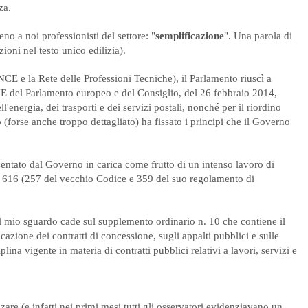
za.
no a noi professionisti del settore: "
semplificazione
". Una parola di
zioni nel testo unico edilizia).
NCE e la Rete delle Professioni Tecniche), il Parlamento riuscì a
E del Parlamento europeo e del Consiglio, del 26 febbraio 2014,
l'energia, dei trasporti e dei servizi postali, nonché per il riordino
o (forse anche troppo dettagliato) ha fissato i principi che il Governo
entato dal Governo in carica come frutto di un intenso lavoro di
e 616 (257 del vecchio Codice e 359 del suo regolamento di
 il mio sguardo cade sul supplemento ordinario n. 10 che contiene il
ione dei contratti di concessione, sugli appalti pubblici e sulle
plina vigente in materia di contratti pubblici relativi a lavori, servizi e
zare (e infatti nei primi mesi tutti gli osservatori evidenziavano un