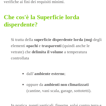
verifiche ai fini dei requisiti minimi.
Che cos'è la Superficie lorda
disperdente?
Si tratta della
superficie disperdente lorda (mq)
degli
elementi
opachi
e
trasparenti
(quindi anche le
vetrate) che
delimita il volume
a temperatura
controllata
dall’
ambiente esterno
;
oppure da
ambienti non climatizzati
(cantine, vani scala, garage, sottotetti).
In pratica, pareti verticali, finestre, solai contro terra e