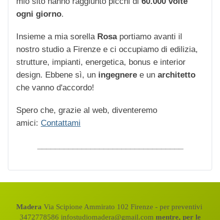
mio sito hanno raggiunto picchi di
60.000 volte
ogni giorno
.
Insieme a mia sorella
Rosa
portiamo avanti il
nostro studio a Firenze e ci occupiamo di edilizia,
strutture, impianti, energetica, bonus e interior
design. Ebbene sì, un
ingegnere
e un
architetto
che vanno d'accordo!
Spero che, grazie al web, diventeremo
amici:
Contattami
_________________________________
Madera
Via Scipione Ammirato 102 Firenze - per preventivi
3472778586 infostudiomadera@gmail.com
mentre, per le