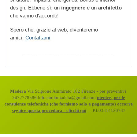
design. Ebbene sì, un
ingegnere
e un
architetto
che vanno d'accordo!
Spero che, grazie al web, diventeremo
amici:
Contattami
_________________________________
Madera
Via Scipione Ammirato 102 Firenze - per preventivi
3472778586 infostudiomadera@gmail.com
mentre, per le
consulenze telefoniche (che forniamo solo a pagamento) occorre
seguire questa procedura - clicchi qui
- P.I.03314120787