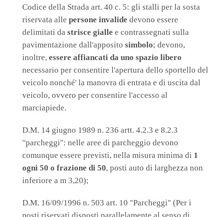
Codice della Strada art. 40 c. 5: gli stalli per la sosta
riservata alle
persone invalide
devono essere
delimitati da
strisce gialle
e contrassegnati sulla
pavimentazione dall'apposito
simbolo
; devono,
inoltre,
essere affiancati da uno spazio libero
necessario per consentire l'apertura dello sportello del
veicolo nonché' la manovra di entrata e di uscita dal
veicolo, ovvero per consentire l'accesso al
marciapiede.
D.M. 14 giugno 1989 n. 236 artt. 4.2.3 e 8.2.3
"parcheggi": nelle aree di parcheggio devono
comunque essere previsti, nella misura minima di
1
ogni 50 o frazione di 50
, posti auto di larghezza non
inferiore a m 3,20);
D.M. 16/09/1996 n. 503 art. 10 "Parcheggi" (Per i
posti riservati disposti parallelamente al senso di