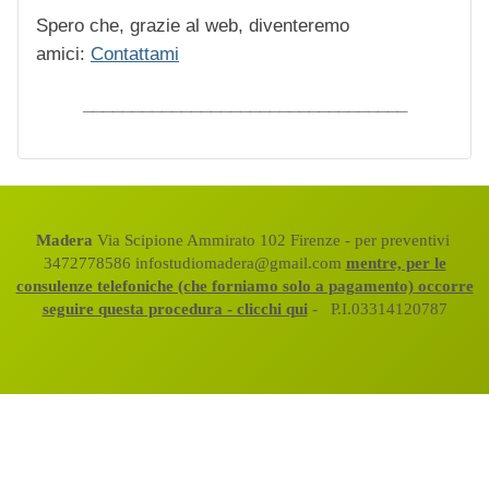
Spero che, grazie al web, diventeremo
amici:
Contattami
_________________________________
Madera
Via Scipione Ammirato 102 Firenze - per preventivi
3472778586 infostudiomadera@gmail.com
mentre, per le
consulenze telefoniche (che forniamo solo a pagamento) occorre
seguire questa procedura - clicchi qui
- P.I.03314120787