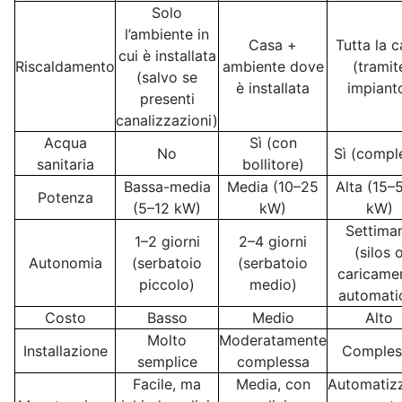
Solo
l’ambiente in
Casa +
Tutta la 
cui è installata
Riscaldamento
ambiente dove
(tramit
(salvo se
è installata
impiant
presenti
canalizzazioni)
Acqua
Sì (con
No
Sì (compl
sanitaria
bollitore)
Bassa-media
Media (10–25
Alta (15–
Potenza
(5–12 kW)
kW)
kW)
Settima
1–2 giorni
2–4 giorni
(silos 
Autonomia
(serbatoio
(serbatoio
caricame
piccolo)
medio)
automati
Costo
Basso
Medio
Alto
Molto
Moderatamente
Installazione
Comples
semplice
complessa
Facile, ma
Media, con
Automatizz