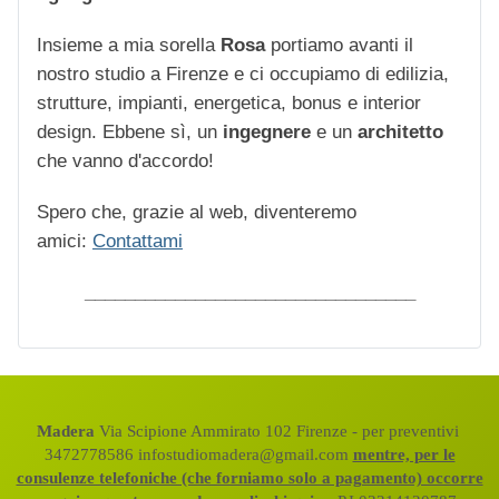
Insieme a mia sorella
Rosa
portiamo avanti il
nostro studio a Firenze e ci occupiamo di edilizia,
strutture, impianti, energetica, bonus e interior
design. Ebbene sì, un
ingegnere
e un
architetto
che vanno d'accordo!
Spero che, grazie al web, diventeremo
amici:
Contattami
_________________________________
Madera
Via Scipione Ammirato 102 Firenze - per preventivi
3472778586 infostudiomadera@gmail.com
mentre, per le
consulenze telefoniche (che forniamo solo a pagamento) occorre