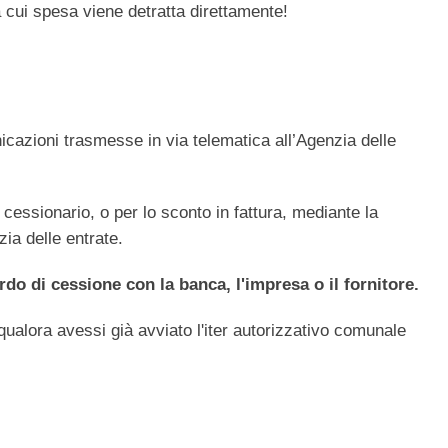
 cui spesa viene detratta direttamente!
unicazioni trasmesse in via telematica all’Agenzia delle
 cessionario, o per lo sconto in fattura, mediante la
ia delle entrate.
ordo di cessione con la banca, l'impresa o il fornitore.
 qualora avessi già avviato l'iter autorizzativo comunale