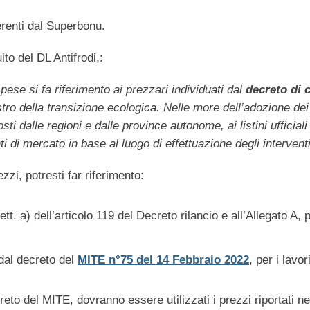
erenti dal Superbonu.
ito del DL Antifrodi,:
spese si fa riferimento ai prezzari individuati dal
decreto di 
istro della transizione ecologica. Nelle more dell’adozione de
ti dalle regioni e dalle province autonome, ai listini ufficiali
nti di mercato in base al luogo di effettuazione degli interventi
zi, potresti far riferimento:
ett. a) dell’articolo 119 del Decreto rilancio e all’Allegato A
 dal decreto del
MITE n°75 del 14 Febbraio 2022
, per i lavor
eto del MITE, dovranno essere utilizzati i prezzi riportati ne