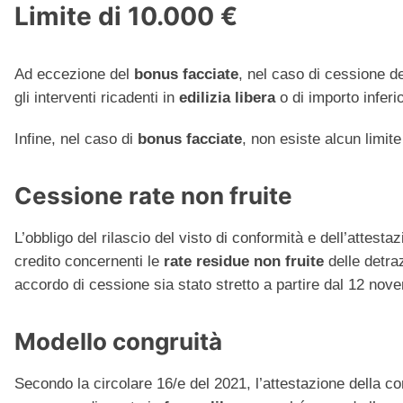
Limite di 10.000 €
Ad eccezione del
bonus facciate
, nel caso di cessione de
gli interventi ricadenti in
edilizia libera
o di importo inferi
Infine, nel caso di
bonus facciate
, non esiste alcun limit
Cessione rate non fruite
L’obbligo del rilascio del visto di conformità e dell’attest
credito concernenti le
rate residue non fruite
delle detraz
accordo di cessione sia stato stretto a partire dal 12 no
Modello congruità
Secondo la circolare 16/e del 2021, l’attestazione della 