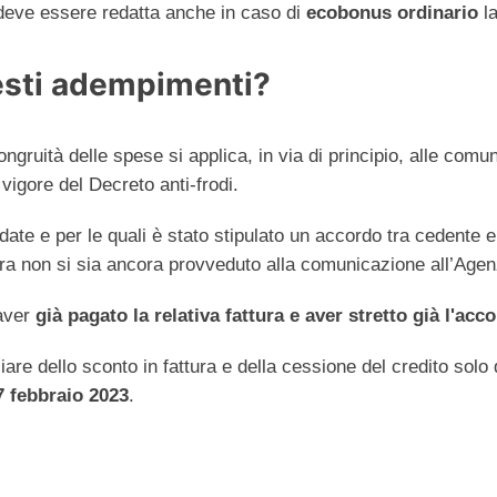
deve essere redatta anche in caso di
ecobonus ordinario
la
esti adempimenti?
congruità delle spese si applica, in via di principio, alle com
n vigore del Decreto anti-frodi.
idate e per le quali è stato stipulato un accordo tra cedente e
a non si sia ancora provveduto alla comunicazione all’Agenz
 aver
già pagato la relativa fattura e aver stretto già l'acc
iare dello sconto in fattura e della cessione del credito solo
 febbraio 2023
.