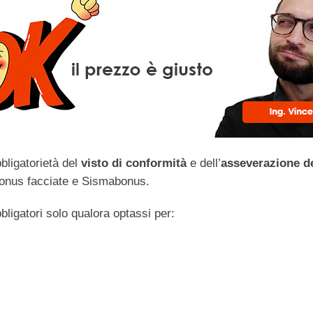
bligatorietà del
visto di conformità
e dell’
asseverazione d
Bonus facciate e Sismabonus.
ligatori solo qualora optassi per: