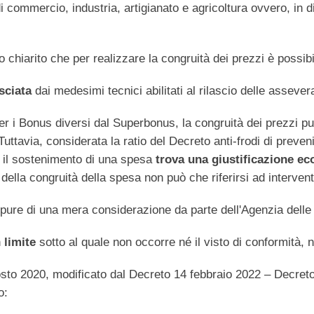
e di commercio, industria, artigianato e agricoltura ovvero, in 
o chiarito che per realizzare la congruità dei prezzi è possib
sciata
dai medesimi tecnici abilitati al rilascio delle asseve
er i Bonus diversi dal Superbonus, la congruità dei prezzi p
Tuttavia, considerata la ratio del Decreto anti-frodi di preven
i, il sostenimento di una spesa
trova una giustificazione e
della congruità della spesa non può che riferirsi ad interventi
oppure di una mera considerazione da parte dell'Agenzia delle
n
limite
sotto al quale non occorre né il visto di conformità, n
 agosto 2020, modificato dal Decreto 14 febbraio 2022 – Decreto 
o: