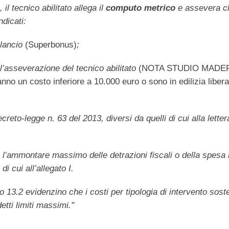
il tecnico abilitato allega il
computo metrico
e assevera che
ndicati:
ilancio
(Superbonus)
;
 l’asseverazione del tecnico abilitato
(NOTA STUDIO MADERA: 
nno un costo inferiore a 10.000 euro o sono in edilizia liber
decreto-legge n. 63 del 2013, diversi da quelli di cui alla letter
13.1, l’ammontare massimo delle detrazioni fiscali o della sp
i cui all’allegato I.
 o 13.2 evidenzino che i costi per tipologia di intervento sost
etti limiti massimi."