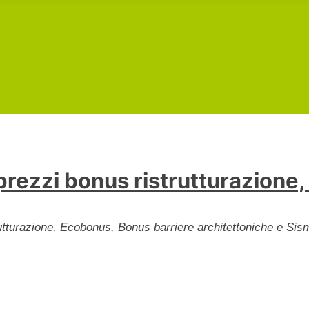
prezzi bonus ristrutturazione
rutturazione, Ecobonus, Bonus barriere architettoniche e Sis