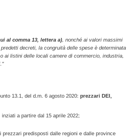
cui al comma 13, lettera a)
, nonché ai valori massimi
i predetti decreti, la congruità delle spese è determinata
 o ai listini delle locali camere di commercio, industria,
."
, punto 13.1, del d.m. 6 agosto 2020:
prezzari
DEI,
i inziati a partire dal 15 aprile 2022;
i prezzari predisposti dalle regioni e dalle province