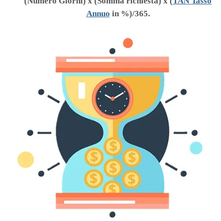
(Numero Giorni) x (Somma richiesta) x (
TAN Tasso
Annuo
in %)/365.