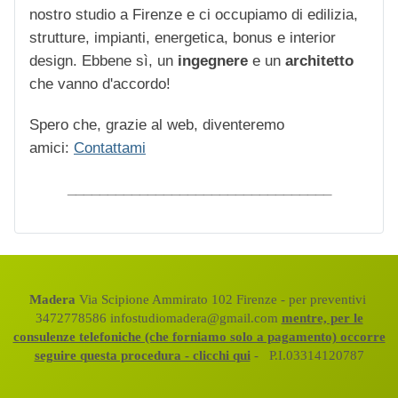
nostro studio a Firenze e ci occupiamo di edilizia,
strutture, impianti, energetica, bonus e interior
design. Ebbene sì, un
ingegnere
e un
architetto
che vanno d'accordo!
Spero che, grazie al web, diventeremo
amici:
Contattami
_________________________________
Madera
Via Scipione Ammirato 102 Firenze - per preventivi
3472778586 infostudiomadera@gmail.com
mentre, per le
consulenze telefoniche (che forniamo solo a pagamento) occorre
seguire questa procedura - clicchi qui
- P.I.03314120787