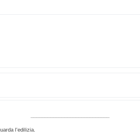
____________________________
arda l’edilizia.