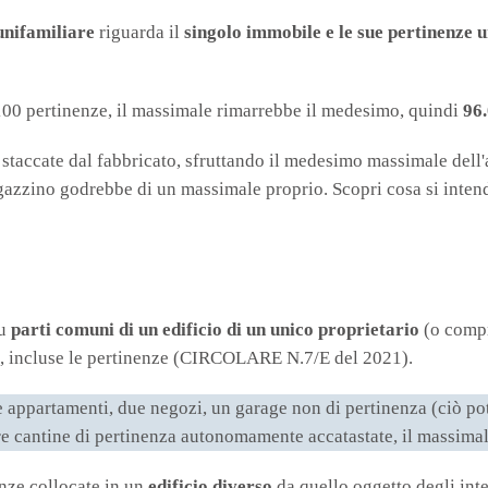
unifamiliare
riguarda il
singolo immobile e le sue pertinenze 
 100 pertinenze, il massimale rimarrebbe il medesimo, quindi
96
 staccate dal fabbricato, sfruttando il medesimo massimale del
agazzino godrebbe di un massimale proprio. Scopri cosa si inte
su
parti comuni di un edificio di un unico proprietario
(o compr
le, incluse le pertinenze (CIRCOLARE N.7/E del 2021).
e appartamenti, due negozi, un garage non di pertinenza (ciò pot
re cantine di pertinenza autonomamente accatastate, il massima
nze collocate in un
edificio diverso
da quello oggetto degli inte