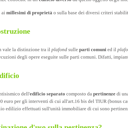
e ai
millesimi di proprietà
o sulla base dei diversi criteri stabil
ostruzione
vale la distinzione tra il
plafond
sulle
parti comuni
ed il
plaf
ecuzioni degli opere eseguite sulle parti comuni. Difatti, impian
dificio
ntisismico dell'
edificio separato
composto da
pertinenze
di una
0 euro per gli interventi di cui all'art.16 bis del TIUR (bonus 
o edilizio effettuati sull'unità immobiliare di cui sono pertinenz
tinazione d'uso sulla pertinenza?