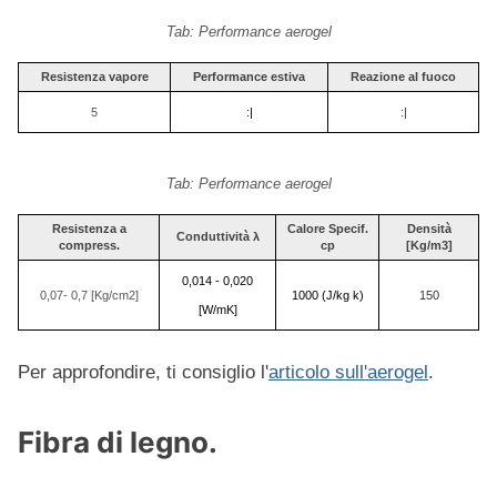
Tab: Performance aerogel
Resistenza vapore
Performance estiva
Reazione al fuoco
5
:|
:|
Tab: Performance aerogel
Resistenza a
Calore Specif.
Densità
Conduttività λ
compress.
c
p
[Kg/m3]
0,014 - 0,020
0,07- 0,7 [Kg/cm2]
1000 (J/kg k)
150
[W/mK]
Per approfondire, ti consiglio l'
articolo sull'aerogel
.
Fibra di legno.