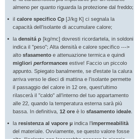
almeno per quanto riguarda la protezione dal freddo;
il
calore specifico Cp
[J/kg K] ci segnala la
capacità dell'isolante di accumulare calore;
la
d
ensitá
ρ
[kg/mc] dovresti ricordartela, in soldoni
indica il "peso"; Alta densità e calore specifico --->
alto
sfasamento
e attenuazione termica e quindi
migliori
performances
estive! Faccio un piccolo
appunto. Spiegato banalmente, se d'estate la calura
arriva verso le dieci di mattina e l'isolante permette
il passaggio del calore in 12 ore, quest'ultimo
rilascerà il "caldo" all'interno del tuo appartamento
alle 22, quando la temperatura esterna sarà più
bassa. In definitiva,
12 ore
è lo
sfasamento ideale
.
la
resistenza al vapore
μ
indica l'
impermeabilità
del materiale. Ovviamente, se questo valore fosse