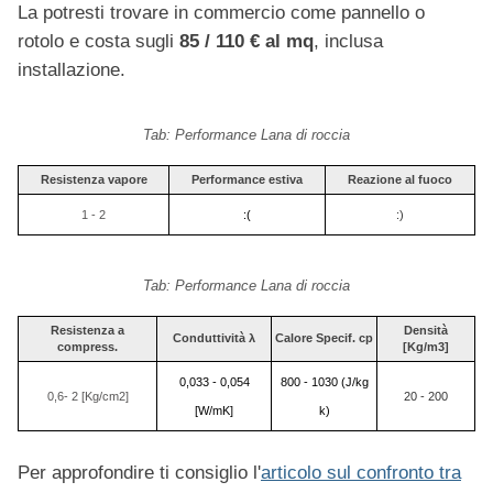
La potresti trovare in commercio come pannello o
rotolo e costa sugli
85 / 110 € al mq
, inclusa
installazione.
Tab: Performance Lana di roccia
Resistenza vapore
Performance estiva
Reazione al fuoco
1 - 2
:(
:)
Tab: Performance Lana di roccia
Resistenza a
Densità
Conduttività λ
Calore Specif. c
p
compress.
[Kg/m3]
0,033 - 0,054
800 - 1030 (J/kg
0,6- 2 [Kg/cm2]
20 - 200
[W/mK]
k)
Per approfondire ti consiglio l'
articolo sul confronto tra