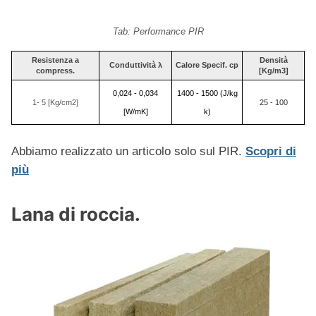
Tab: Performance PIR
Resistenza a
Densità
Conduttività λ
Calore Specif. c
p
compress.
[Kg/m3]
0,024 - 0,034
1400 - 1500 (J/kg
1- 5 [Kg/cm2]
25 - 100
[W/mK]
k)
Abbiamo realizzato un articolo solo sul PIR.
Scopri di
più
Lana di roccia.