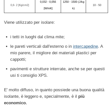
0,032 - 0,056
1250 - 1500 (J/kg
0,6- 2 [Kg/cm2]
10 - 50
[W/mK]
k)
Viene utilizzato per isolare:
i tetti in luoghi dal clima mite;
le pareti verticali dall'esterno o in
intercapedine
. A
mio parere, il migliore dei materiali plastici per
cappotti;
pavimenti e strutture interrate, anche se per questi
usi ti consiglio XPS.
E' molto diffuso, in quanto possiede una buona qualità
isolante, è leggero e, specialmente, è il
più
economico.