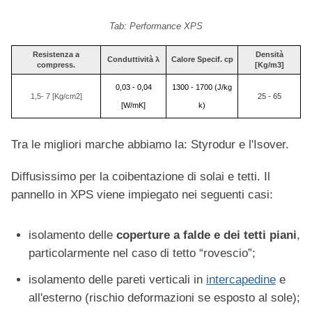
Tab: Performance XPS
Resistenza a
Densità
Conduttività λ
Calore Specif. c
p
compress.
[Kg/m3]
0,03 - 0,04
1300 - 1700 (J/kg
1,5- 7 [Kg/cm2]
25 - 65
[W/mK]
k)
Tra le migliori marche abbiamo la: Styrodur e l'Isover.
Diffusissimo per la coibentazione di solai e tetti. Il
pannello in XPS viene impiegato nei seguenti casi:
isolamento delle
coperture a falde e dei tetti piani
,
particolarmente nel caso di tetto “rovescio”;
isolamento delle pareti verticali in
intercapedine
e
all'esterno (rischio deformazioni se esposto al sole);