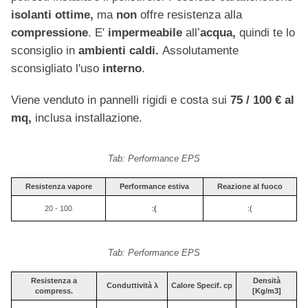
isolanti ottime,
ma
non
offre resistenza alla
compressione
. E'
impermeabile
all’
acqua,
quindi te lo
sconsiglio in
ambienti caldi.
Assolutamente
sconsigliato l'uso
interno
.
Viene venduto in pannelli rigidi e costa sui
75 / 100 € al
mq,
inclusa installazione.
Tab: Performance EPS
Resistenza vapore
Performance estiva
Reazione al fuoco
20 - 100
:(
:(
Tab: Performance EPS
Resistenza a
Densità
Conduttività λ
Calore Specif. c
p
compress.
[Kg/m3]