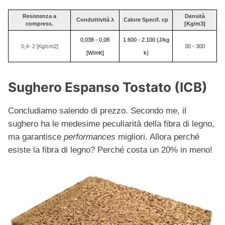
Resistenza a
Densità
Conduttività λ
Calore Specif. c
p
compress.
[Kg/m3]
0,038 - 0,08
1.600 - 2.100 (J/kg
0,4- 2 [Kg/cm2]
30 - 300
[W/mK]
k)
Sughero Espanso Tostato (ICB)
Concludiamo salendo di prezzo. Secondo me, il
sughero ha le medesime peculiarità della fibra di legno,
ma garantisce
performances
migliori. Allora perché
esiste la fibra di legno? Perché costa un 20% in meno!