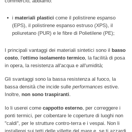
commercio, abbiamo:
i
materiali plastici
come il polistirene espanso
(EPS), il polistirene espanso estruso (XPS), il
poliuretano (PUR) e le fibre di Polietilene (PE);
I principali vantaggi dei materiali sintetici sono il
basso
costo
, l'
ottimo isolamento termico
, la facilità di posa
in opera, la resistenza all'acqua e all'umidità;
Gli svantaggi sono la bassa resistenza al fuoco, la
bassa densità che incide sulle
performances
estive.
Inoltre,
non sono traspiranti
.
Io li userei come
cappotto esterno
, per correggere i
ponti termici, per coibentare le coperture di luoghi non
"caldi", per le strutture contro-terra e i vespai. Non li
installerei sui tetti delle villette del mare e, se ti azzardi