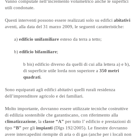
Vanno computate nell’incremento volumetrico anche le superfici
utili condonate.
Questi interventi possono essere realizzati solo su edifici
abitativi
aventi, alla data del 31 marzo 2009, le seguenti caratteristiche:
a)
edificio unifamiliare
esteso da terra a tetto;
b)
edificio bifamiliare
;
b bis)
edificio diverso da quelli di cui alla lettera a) e b),
di superficie utile lorda non superiore a
350 metri
quadrati
.
Sono equiparati agli edifici abitativi quelli rurali residenza
dell’imprenditore agricolo e dei familiari.
Molto importante, dovranno essere utilizzate tecniche costruttive
di edilizia sostenibile che garantiscano, con riferimento alla
climatizzazione
, la
classe “A”
per tutto l’ edificio e prestazioni di
tipo
“B”
per gli
impianti
(Dlgs 192/2005). Le finestre dovranno
avere intercapedini riempite di aria o di gas (anche per i locali non