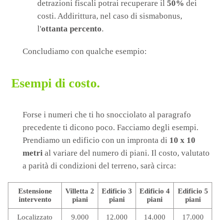
detrazioni fiscali potrai recuperare il
50%
dei
costi. Addirittura, nel caso di sismabonus,
l'
ottanta percento
.
Concludiamo con qualche esempio:
Esempi di costo.
Forse i numeri che ti ho snocciolato al paragrafo
precedente ti dicono poco. Facciamo degli esempi.
Prendiamo un edificio con un impronta di
10 x 10
metri
al variare del numero di piani. Il costo, valutato
a parità di condizioni del terreno, sarà circa:
Estensione
Villetta 2
Edificio 3
Edificio 4
Edificio 5
i
ntervento
p
iani
p
iani
p
iani
p
iani
Localizzato
9.000
12.000
14.000
17.000