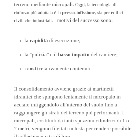
terreno mediante micropali.
Oggi, la tecnologia di
rinforzo
più adottata
è la
presso-infissione
, sia per edifici
I motivi del successo sono:
civili che industriali.
la
rapidità
di esecuzione;
la "pulizia" e il
basso impatto
del cantiere;
i
costi
relativamente contenuti.
Il consolidamento avviene grazie ai martinetti
idraulici che spingono lentamente il micropalo in
acciaio infiggendolo all'interno del suolo fino a
raggiungere gli strati del terreno più performanti. I
micropali, costituiti da tanti spezzoni cilindrici di 1 o
2 metri, vengono filettati in testa per rendere possibile
il collegamento tra di loro.