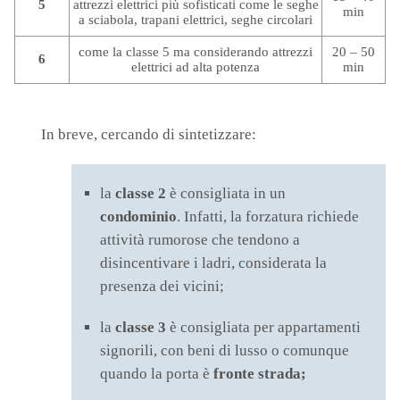
5
attrezzi elettrici più sofisticati c
ome le seghe
min
a sciabola, trapani elettrici, seghe circolari
come la classe 5 ma considerando a
ttrezzi
20 – 50
6
elettrici ad alta potenza
min
In breve, cercando di sintetizzare:
la
classe 2
è consigliata in un
condominio
. Infatti, la forzatura richiede
attività rumorose che tendono a
disincentivare i ladri, considerata la
presenza dei vicini;
la
classe 3
è consigliata per appartamenti
signorili, con beni di lusso o comunque
quando la
porta è
fronte strada;