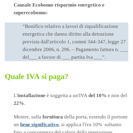
Causale
Ecobonus
risparmio energetico e
superecobonus
:
“Bonifico relativo a lavori di riqualificazione
energetica che danno diritto alla detrazione
prevista dall'articolo 1, commi 344-347, legge 27
dicembre 2006, n. 296. – Pagamento fattura n. ___
del___ a favore di ___ partita Iva ___”.
Quale IVA si paga?
L'
installazione
è soggetta a un'IVA
del 10%
e non del
22%
.
Mentre, sulla
fornitura
della porta, essendo il portone
un
bene significativo
, si applica l'iva 10% soltanto
fino a concorrenza del valore della prestazione,