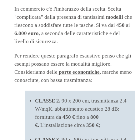
In commercio c'è l'imbarazzo della scelta. Scelta
"complicata" dalla presenza di tantissimi
modelli
che
riescono a soddisfare tutte le tasche. Si va dai
450
ai
6.000 euro
, a seconda delle caratteristiche e del
livello di sicurezza.
Per rendere questo paragrafo esaustivo penso che gli
esempi possano essere la modalità migliore.
Consideriamo delle
porte economiche
, marche meno
conosciute, con bassa trasmittanza:
CLASSE 2,
90 x 200 cm, trasmittanza 2,4
W/mqK, abbattimento acustico 28 dB:
fornitura da
450 €
fino a
800
€.
L'installazione circa
350 €;
CLASSE 3,
90 x 200 cm, trasmittanza 2,4