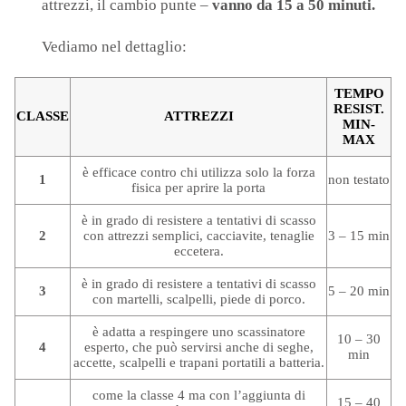
attrezzi, il cambio punte –
vanno da 15 a 50 minuti.
Vediamo nel dettaglio:
TEMPO
RESIST.
CLASSE
ATTREZZI
M
IN-
MAX
è efficace contro chi utilizza solo l
a forza
1
non testato
fisica per aprire la porta
è in grado di resistere a tentativi di scasso
2
c
on attrezzi semplici, cacciavite, tenaglie
3 – 15 min
eccetera.
è in grado di resistere a tentativi di scasso
3
5 – 20 min
c
on martelli, scalpelli, piede di porco.
è adatta a respingere uno scassinatore
10 – 30
4
esperto, c
he può servirsi anche di seghe,
min
a
ccette, scalpelli e trapani portatili a batteria.
come la classe 4 ma con l’aggiunta d
i
15 – 40