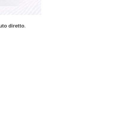
uto diretto
.