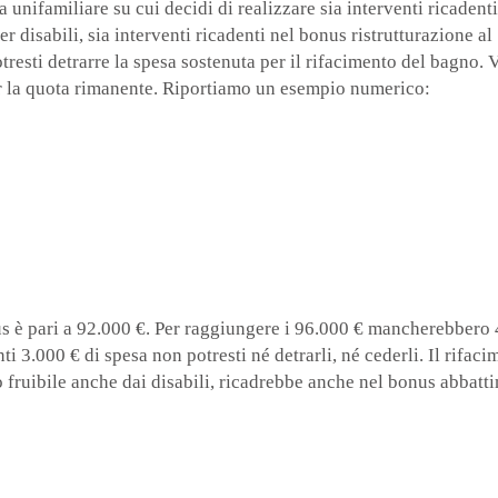
unifamiliare su cui decidi di realizzare sia interventi ricaden
r disabili, sia interventi ricadenti nel bonus ristrutturazione a
tresti detrarre la spesa sostenuta per il rifacimento del bagno.
per la quota rimanente. Riportiamo un esempio numerico:
è pari a 92.000 €. Per raggiungere i 96.000 € mancherebbero 4.
ti 3.000 € di spesa non potresti né detrarli, né cederli. Il rifac
 fruibile anche dai disabili, ricadrebbe anche nel bonus abbatt