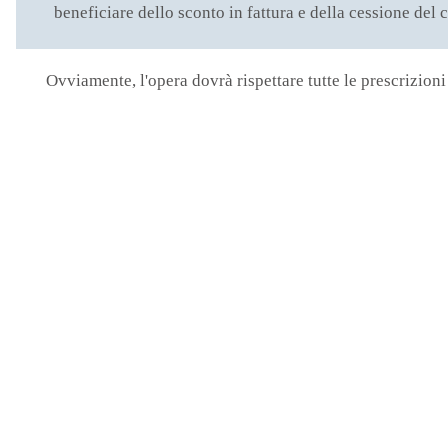
beneficiare dello sconto in fattura e della cessione del
Ovviamente, l'opera dovrà rispettare tutte le prescrizion