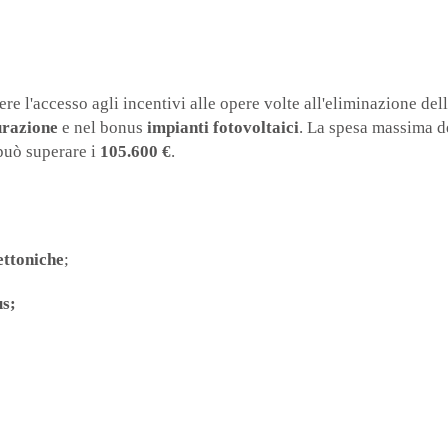
ere l'accesso agli incentivi alle opere volte all'eliminazione de
urazione
e nel bonus
impianti fotovoltaici
. La spesa massima det
 può superare i
105.600 €
.
ettoniche
;
s;