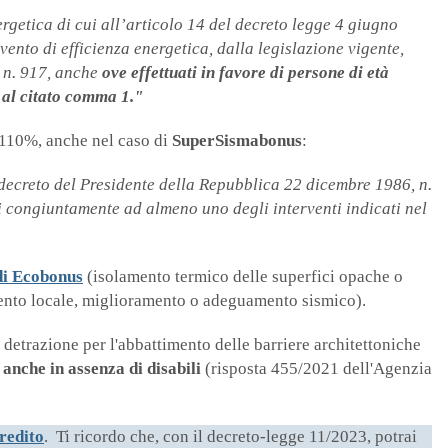
nergetica di cui all’articolo 14 del decreto legge 4 giugno
rvento di efficienza energetica, dalla legislazione vigente,
, n. 917, anche
ove effettuati in favore di persone di età
 al citato comma 1."
s 110%, anche nel caso di
SuperSismabonus
:
al decreto del Presidente della Repubblica 22 dicembre 1986, n.
i congiuntamente ad almeno uno degli interventi indicati nel
di Ecobonus
(isolamento termico delle superfici opache o
ento locale, miglioramento o adeguamento sismico).
 detrazione per l'abbattimento delle barriere architettoniche
o
anche in assenza di disabili
(risposta 455/2021 dell'Agenzia
credito
. Ti ricordo che, con il decreto-legge 11/2023, potrai