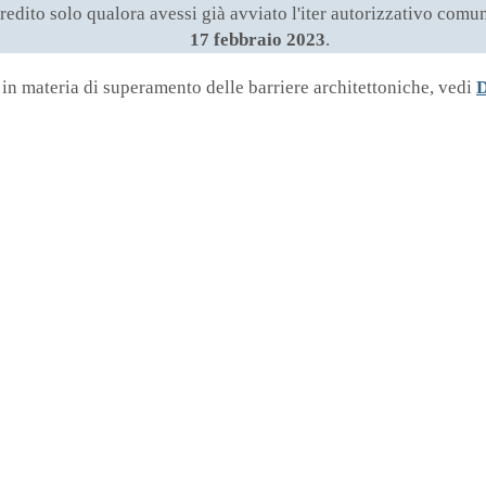
 credito solo qualora avessi già avviato l'iter autorizzativo c
17 febbraio 2023
.
i in materia di superamento delle barriere architettoniche, vedi