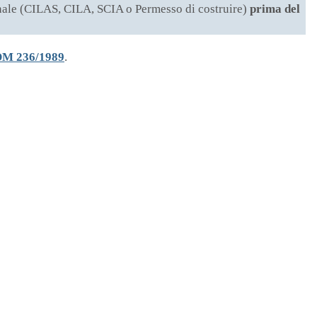
omunale (CILAS, CILA, SCIA o Permesso di costruire)
prima del
DM 236/1989
.