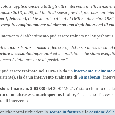
colo si applica anche a tutti gli altri interventi di efficienza e
agosto 2013, n. 90, nei limiti di spesa previsti, per ciascun inte
a 1, lettera e),
del testo unico di cui al DPR 22 dicembre 1986
 eseguiti
congiuntamente ad almeno uno degli interventi di cui
 l'intervento di abbattimento può essere trainato nel Superbonu
all'articolo 16-bis, comma 1, lettera e), del testo unico di cui 
periore a sessantacinque anni
ed a condizione che siano eseguit
 comma 2 della presente disposizione."
e
può essere
trainata
nel 110% sia da un
intervento trainante 
istente), sia da un
intervento trainante di
Sismabonus
(interv
ione finanze n. 5-05839
del 29/04/2021, è stato chiarito che la
ato di un ultrasessantacinquenne
. Inoltre, è permesso l'access
to di intervento.
toniche potrai richiedere lo
sconto in fattura
e la
cessione del 