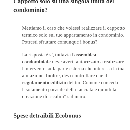
Cappotto solo su una singola unità del
condominio?
Mettiamo il caso che volessi realizzare il cappotto
termico solo sul tuo appartamento in condominio.
Potresti sfruttare comunque i bonus?
La risposta è sì, tuttavia l'
assemblea
condominiale
deve averti autorizzato a realizzare
l'intervento sulla parte esterna che interessa la tua
abitazione. Inoltre, devi controllare che il
regolamento edilizio
del tuo Comune conceda
l'isolamento parziale della facciata e quindi la
creazione di "scalini" sul muro.
Spese detraibili Ecobonus