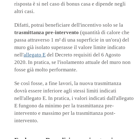
risposta è si nel caso di bonus casa e dipende negli
altri casi.
Difatti, potrai beneficiare dell'incentivo solo se la
trasmittanza pre-intervento
(quantità di calore che
passa attraverso 1 m² di una superficie in un'ora) del
muro già isolato superasse il valore limite indicato
nell'
allegato E
del Decreto requisiti del 6 Agosto
2020. In pratica, se l'isolamento attuale del muro non
fosse già molto performante.
Se così fosse, a fine lavori, la nuova trasmittanza
dovrà essere inferiore agli stessi limiti indicati
nell'allegato E. In pratica, i valori indicati dall'allegato
E fungono da minimo per la trasmittanza pre-
intervento e massimo per la trasmittanza post-
intervento.