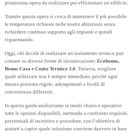
primissima opera da realizzare per efficientare un edificio.
Tramite questa opera si cerca di mantenere il più possibile
le temperature richieste nelle nostre abitazioni senza
richiedere continuo supporto agli impianti e quindi
risparmiando.
Oggi, chi decide di realizzare un isolamento termico può
contare su diverse forme di incentivazione:
Ecobonus,
Bonus Casa e Conto Termico 3.0
. Tuttavia, scegliere
quale utilizzare non è sempre immediato, perchè ogni
misura presenta regole, adempimenti e livelli di
convenienza differenti.
In questa guida analizziamo in modo chiaro e operativo
tutte le opzioni disponibili, mettendo a confronto requisiti,
percentuali di incentivo e procedure, con l’obiettivo di
aiutarti a capire quale soluzione conviene davvero in base