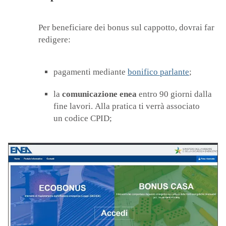
Per beneficiare dei bonus sul cappotto, dovrai far
redigere:
pagamenti mediante
bonifico parlante
;
la
comunicazione enea
entro 90 giorni dalla
fine lavori.
Alla pratica ti verrà associato
un codice CPID;