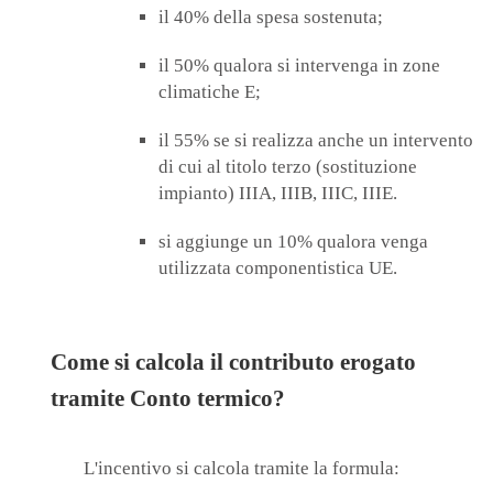
il 40% della spesa sostenuta;
il 50% qualora si intervenga in zone
climatiche E;
il 55% se si realizza anche un intervento
di cui al titolo terzo (sostituzione
impianto) IIIA, IIIB, IIIC, IIIE.
si aggiunge un 10% qualora venga
utilizzata componentistica UE.
Come si calcola il contributo erogato
tramite Conto termico?
L'incentivo si calcola tramite la formula: