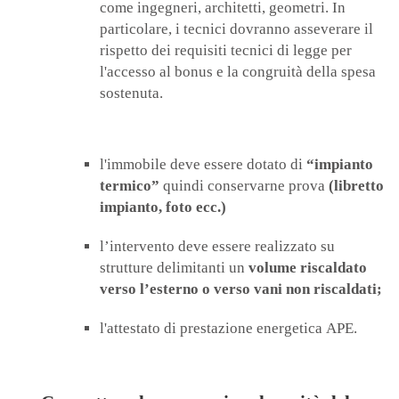
come ingegneri, architetti, geometri. In
particolare, i tecnici dovranno asseverare il
rispetto dei requisiti tecnici di legge per
l'accesso al bonus e la congruità della spesa
sostenuta.
l'immobile deve essere dotato di
“impianto
termico
”
quindi conservarne prova
(libretto
impianto, foto ecc.)
l’intervento deve essere realizzato su
strutture delimitanti un
volume riscaldato
verso l’esterno o verso vani non riscaldati;
l'attestato di prestazione energetica APE.